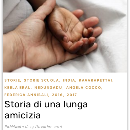
STORIE
,
STORIE SCUOLA
,
INDIA
,
KAVARAPETTAI
,
KEELA ERAL
,
NEDUNGADU
,
ANGELA COCCO
,
FEDERICA ANNIBALI
,
2016
,
2017
Storia di una lunga
amicizia
Pubblicato il:
14 Dicembre 2016