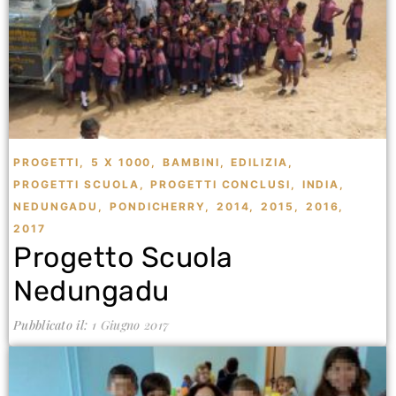
PROGETTI
,
5 X 1000
,
BAMBINI
,
EDILIZIA
,
PROGETTI SCUOLA
,
PROGETTI CONCLUSI
,
INDIA
,
NEDUNGADU
,
PONDICHERRY
,
2014
,
2015
,
2016
,
2017
Progetto Scuola
Nedungadu
Pubblicato il:
1 Giugno 2017