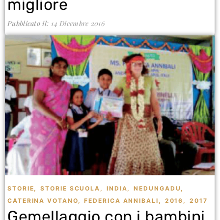
migliore
Pubblicato il:
14 Dicembre 2016
STORIE
,
STORIE SCUOLA
,
INDIA
,
NEDUNGADU
,
CATERINA VOTANO
,
FEDERICA ANNIBALI
,
2016
,
2017
Gemellaggio con i bambini