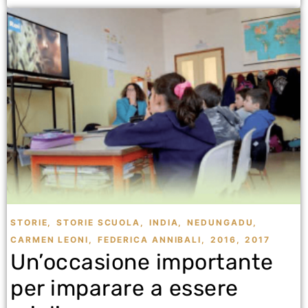
STORIE
,
STORIE SCUOLA
,
INDIA
,
NEDUNGADU
,
CARMEN LEONI
,
FEDERICA ANNIBALI
,
2016
,
2017
Un’occasione importante
per imparare a essere