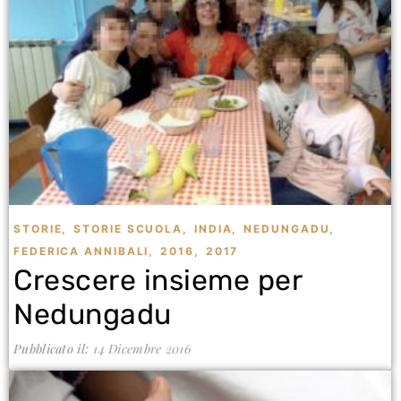
STORIE
,
STORIE SCUOLA
,
INDIA
,
NEDUNGADU
,
FEDERICA ANNIBALI
,
2016
,
2017
Crescere insieme per
Nedungadu
Pubblicato il:
14 Dicembre 2016