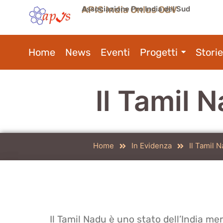
APIS India Onlus OdV
Associazione Pro India del Sud
Home
News
Eventi
Progetti
Storie
Il Tamil 
Home
In Evidenza
Il Tamil 
Il Tamil Nadu è uno stato dell’India mer