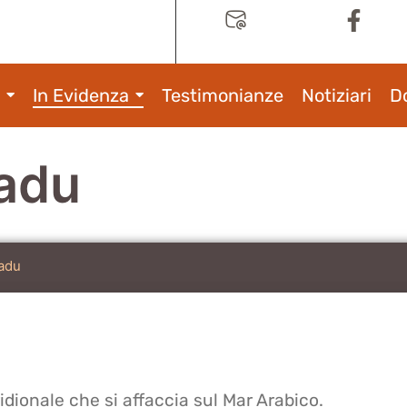
In Evidenza
Testimonianze
Notiziari
D
Nadu
Nadu
idionale che si affaccia sul Mar Arabico.