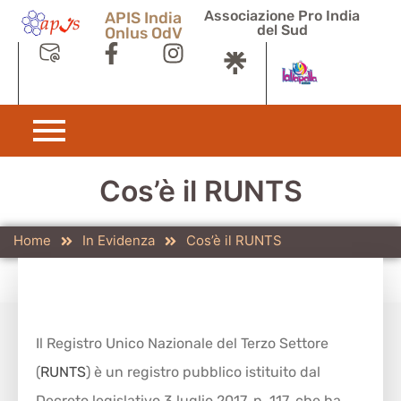
Associazione Pro India
APIS India
del Sud
Onlus OdV
Cos’è il RUNTS
Home
In Evidenza
Cos’è il RUNTS
Il Registro Unico Nazionale del Terzo Settore
(
RUNTS
) è un registro pubblico istituito dal
Decreto legislativo 3 luglio 2017, n. 117, che ha