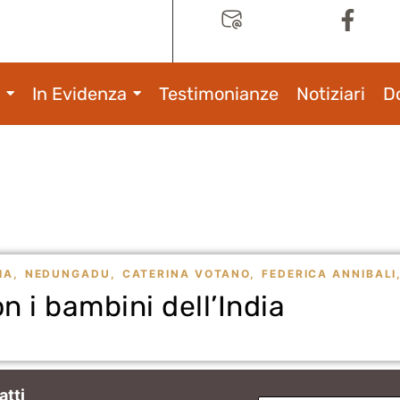
In Evidenza
Testimonianze
Notiziari
D
IA
,
NEDUNGADU
,
CATERINA VOTANO
,
FEDERICA ANNIBALI
 i bambini dell’India
atti