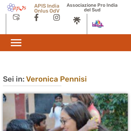
Associazione Pro India
APIS India
del Sud
Onlus OdV
Sei in:
Veronica Pennisi