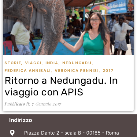
STORIE
,
VIAGGI
,
INDIA
,
NEDUNGADU
,
FEDERICA ANNIBALI
,
VERONICA PENNISI
,
2017
Ritorno a Nedungadu. In
viaggio con APIS
Pubblicato il:
7 Gennaio 2017
Indirizzo
Piazza Dante 2 - scala B - 00185 - Roma