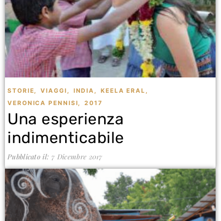
STORIE
,
VIAGGI
,
INDIA
,
KEELA ERAL
,
VERONICA PENNISI
,
2017
Una esperienza
indimenticabile
Pubblicato il:
7 Dicembre 2017