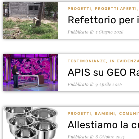
PROGETTI
,
PROGETTI APERTI
,
Refettorio per 
Pubblicato il:
5 Giugno 2026
TESTIMONIANZE
,
IN EVIDENZ
APIS su GEO Ra
Pubblicato il:
9 Aprile 2026
PROGETTI
,
BAMBINI
,
COMUNI
Allestiamo la 
Pubblicato il:
8 Ottobre 2025