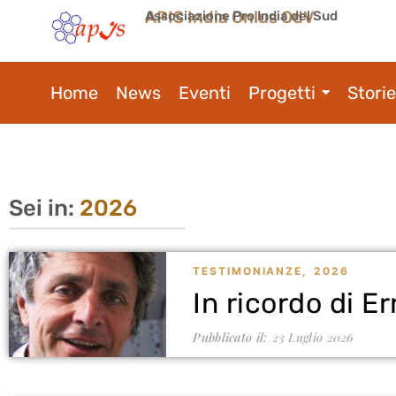
APIS India Onlus OdV
Associazione Pro India del Sud
Home
News
Eventi
Progetti
Storie
Sei in:
2026
TESTIMONIANZE
,
2026
In ricordo di E
Pubblicato il:
23 Luglio 2026