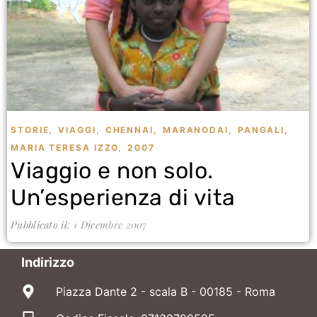
STORIE
,
VIAGGI
,
CHENNAI
,
MARANODAI
,
PANGALI
,
MARIA TERESA IZZO
,
2007
Viaggio e non solo.
Un’esperienza di vita
Pubblicato il:
1 Dicembre 2007
Indirizzo
Piazza Dante 2 - scala B - 00185 - Roma