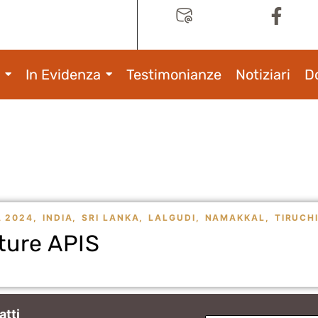
In Evidenza
Testimonianze
Notiziari
D
A 2024
,
INDIA
,
SRI LANKA
,
LALGUDI
,
NAMAKKAL
,
TIRUCH
tture APIS
atti