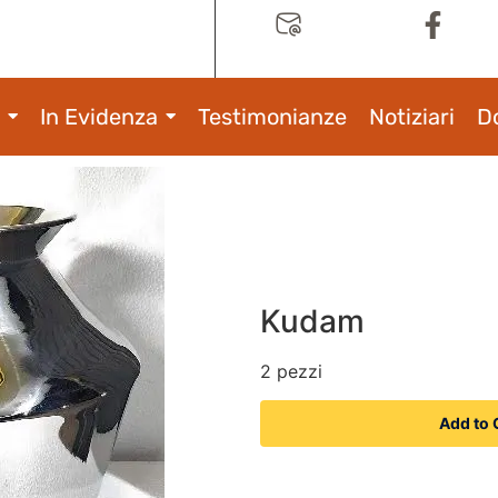
In Evidenza
Testimonianze
Notiziari
D
Kudam
2 pezzi
Add to 