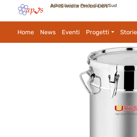
APIS India Onlus OdV
Associazione Pro India del Sud
Home
News
Eventi
Progetti
Storie