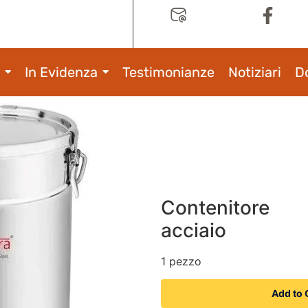
In Evidenza
Testimonianze
Notiziari
D
Contenitore
acciaio
1 pezzo
Add to 