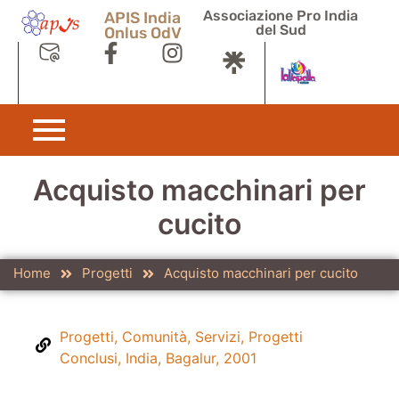
Associazione Pro India
APIS India
del Sud
Onlus OdV
Acquisto macchinari per
cucito
Home
Progetti
Acquisto macchinari per cucito
Progetti
,
Comunità
,
Servizi
,
Progetti
Conclusi
,
India
,
Bagalur
,
2001