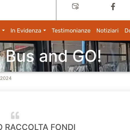
In Evidenza
Testimonianze
Notiziari
D
 Bus and GO!
 2024
 RACCOLTA FONDI