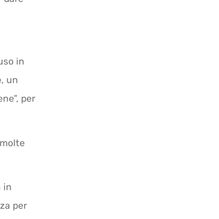
uso in
, un
ne”, per
 molte
 in
nza per