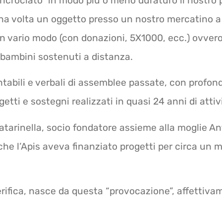
incrociato” in modo più o meno duraturo il nostro
na volta un oggetto presso un nostro mercatino a
 vario modo (con donazioni, 5X1000, ecc.) ovver
bambini sostenuti a distanza.
ontabili e verbali di assemblee passate, con profon
tti e sostegni realizzati in quasi 24 anni di attiv
tarinella, socio fondatore assieme alla moglie An
he l’Apis aveva finanziato progetti per circa un m
erifica, nasce da questa “provocazione”, affettiva