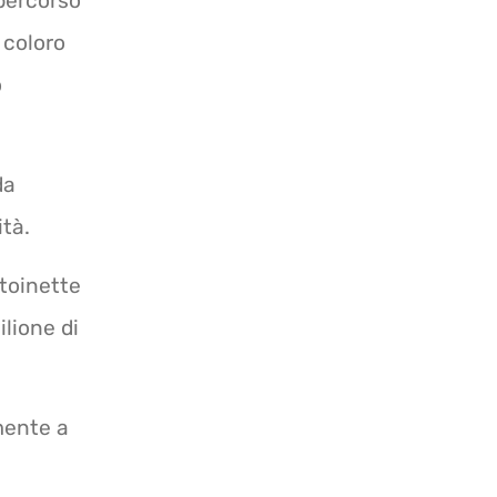
 percorso
 coloro
o
da
ità.
toinette
ilione di
mente a