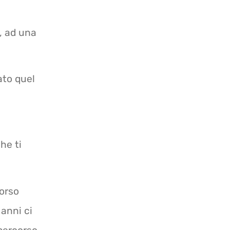
, ad una
ato quel
che ti
corso
 anni ci