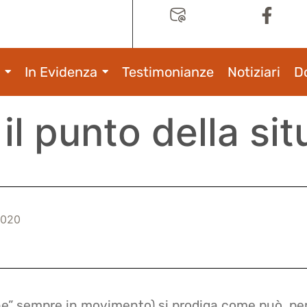
In Evidenza
Testimonianze
Notiziari
D
il punto della si
2020
ine” sempre in movimento) si prodiga come può, pe