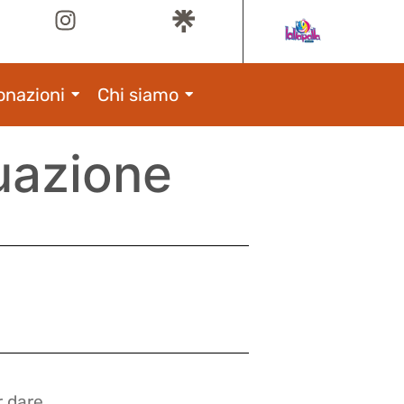
onazioni
Chi siamo
tuazione
r dare