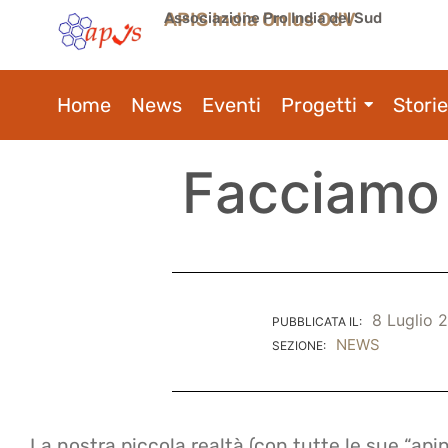
APIS India Onlus OdV
Associazione Pro India del Sud
Home
News
Eventi
Progetti
Storie
Facciamo 
8 Luglio 
PUBBLICATA IL:
NEWS
SEZIONE:
La nostra piccola realtà (con tutte le sue “ap