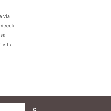
a via
 piccola
ssa
 vita